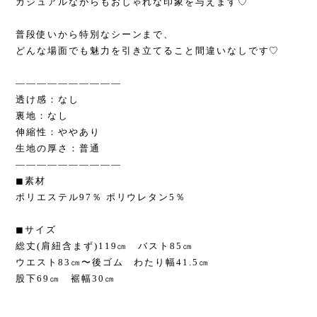
カジュアルながらもおしゃれな印象を与えます♡
普段使いから特別なシーンまで、
どんな場面でも魅力を引き立てること間違いなしです♡
——————————
透け感：なし
裏地：なし
伸縮性：ややあり
生地の厚さ：普通
——————————
◼︎素材
ポリエステル97％ ポリウレタン5％
◼︎サイズ
総丈(肩紐含まず)119㎝ バスト85㎝
ウエスト83㎝〜後ゴム わたり幅41.5㎝
股下69㎝ 裾幅30㎝