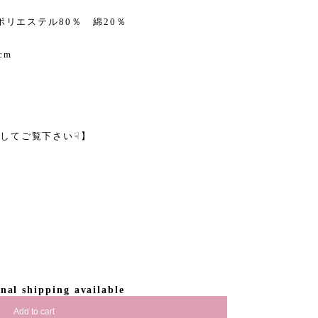
ポリエステル80％ 綿20％
cm
してご覧下さい☟】
onal shipping available
Add to cart