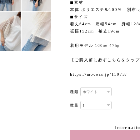
◼︎素材
本体:ポリエステル100％ 別布:
◼︎サイズ
着丈64cm 肩幅54cm 身幅128
裾幅152cm 袖丈19cm
着用モデル 160㎝ 47㎏
【ご購入前に必ずこちらをタップ
https://mocoas.jp/11073/
種類
数量
Internati