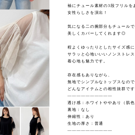
袖にチュール素材の3段フリルを
女性らしさを演出！
気になる二の腕部分もチュールで
美しくカバーしてくれます◎
程よくゆったりとしたサイズ感に
サラッと心地いいいノンストレス
着心地も魅力です。
存在感もありながら、
無地でシンプルなトップスなので
どんなアイテムとの相性抜群です
——————————
透け感：ホワイトややあり（肌色
裏地：なし
伸縮性：あり
生地の厚さ：普通
——————————