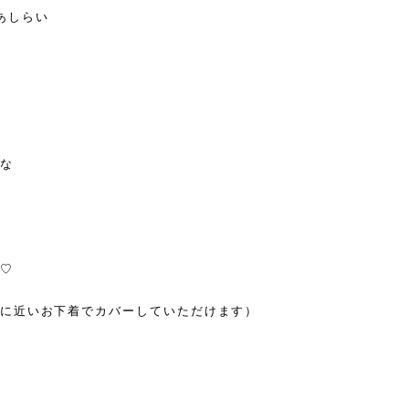
あしらい
な
♡
に近いお下着でカバーしていただけます）