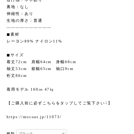
裏地：なし
伸縮性：あり
生地の厚さ：普通
——————————
◼︎素材
レーヨン89% ナイロン11%
◼︎サイズ
着丈72cm 肩幅64cm 身幅68cm
袖丈53cm 裾幅65cm 袖口9cm
裄丈86cm
着用モデル 160㎝ 47㎏
【ご購入前に必ずこちらをタップしてご覧下さい☟】
https://mocoas.jp/11073/
種類