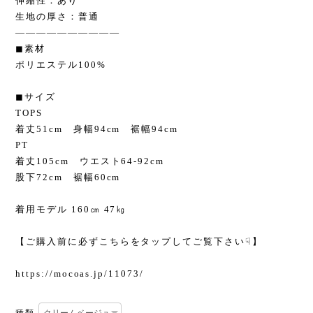
伸縮性：あり
生地の厚さ：普通
——————————
◼︎素材
ポリエステル100%
◼︎サイズ
TOPS
着丈51cm 身幅94cm 裾幅94cm
PT
着丈105cm ウエスト64-92cm
股下72cm 裾幅60cm
着用モデル 160㎝ 47㎏
【ご購入前に必ずこちらをタップしてご覧下さい☟】
https://mocoas.jp/11073/