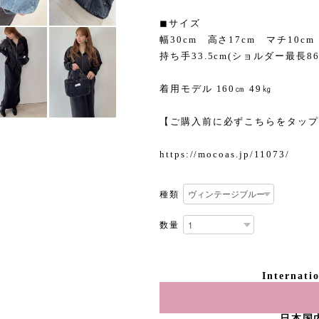
◼︎サイズ
幅30cm 高さ17cm マチ10c
持ち手33.5cm(ショルダー最長86
着用モデル 160㎝ 49㎏
【ご購入前に必ずこちらをタップ
https://mocoas.jp/11073/
種類
数量
Internati
日本国