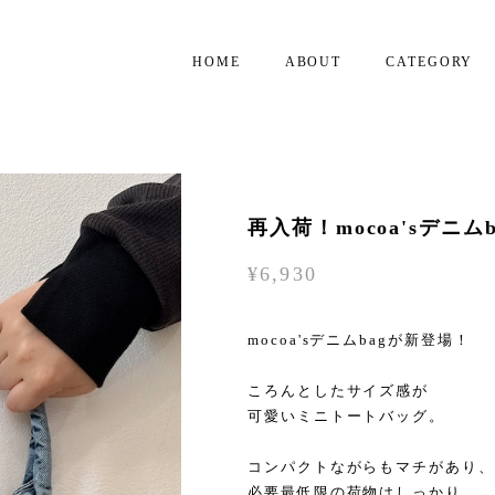
HOME
ABOUT
CATEGORY
再入荷！mocoa'sデニムba
¥6,930
mocoa'sデニムbagが新登場！
ころんとしたサイズ感が
可愛いミニトートバッグ。
コンパクトながらもマチがあり、
必要最低限の荷物はしっかり