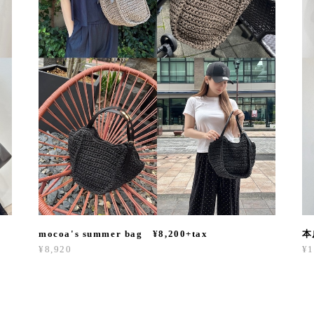
mocoa's summer bag ¥8,200+tax
本
¥8,920
¥1