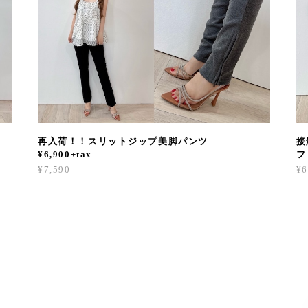
再入荷！！スリットジップ美脚パンツ
接
¥6,900+tax
フ
¥7,590
¥6