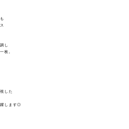
も
ス
調し
一枚。
視した
躍します◎