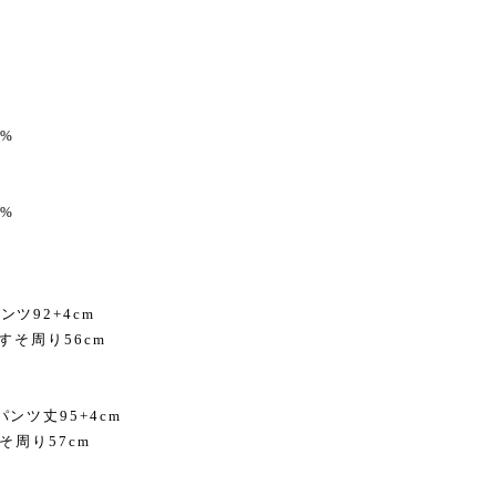
5%
%
パンツ92+4cm
 すそ周り56cm
 パンツ丈95+4cm
そ周り57cm