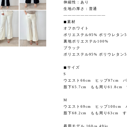
伸縮性：あり
生地の厚さ：普通
——————————
◼︎素材
オフホワイト
ポリエステル95% ポリウレタン
裏地ポリエステル100%
ブラック
ポリエステル95% ポリウレタン5
◼︎サイズ
S
ウエスト66cm ヒップ97cm 
股下65.7cm もも周り61.8cm
M
ウエスト69cm ヒップ100cm
股下68.2cm もも周り63cm す
着用モデル 160㎝ 49㎏