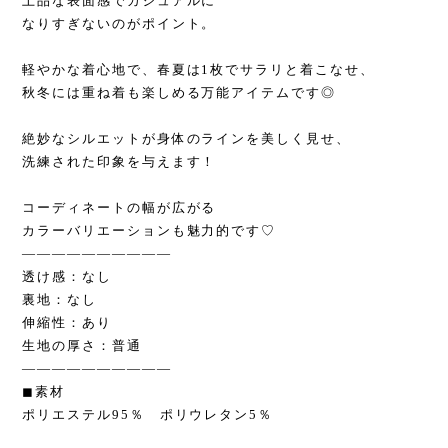
上品な表面感でカジュアルに
なりすぎないのがポイント。
軽やかな着心地で、春夏は1枚でサラリと着こなせ、
秋冬には重ね着も楽しめる万能アイテムです◎
絶妙なシルエットが身体のラインを美しく見せ、
洗練された印象を与えます！
コーディネートの幅が広がる
カラーバリエーションも魅力的です♡
——————————
透け感：なし
裏地：なし
伸縮性：あり
生地の厚さ：普通
——————————
◼︎素材
ポリエステル95％ ポリウレタン5％