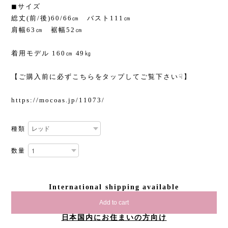
◼︎サイズ
総丈(前/後)60/66㎝ バスト111㎝
肩幅63㎝ 裾幅52㎝
着用モデル 160㎝ 49㎏
【ご購入前に必ずこちらをタップしてご覧下さい☟】
https://mocoas.jp/11073/
種類
数量
International shipping available
Add to cart
日本国内にお住まいの方向け