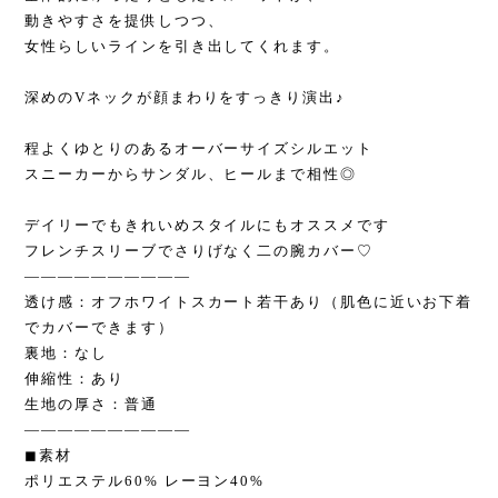
動きやすさを提供しつつ、
女性らしいラインを引き出してくれます。
深めのVネックが顔まわりをすっきり演出♪
程よくゆとりのあるオーバーサイズシルエット
スニーカーからサンダル、ヒールまで相性◎
デイリーでもきれいめスタイルにもオススメです
フレンチスリーブでさりげなく二の腕カバー♡
——————————
透け感：オフホワイトスカート若干あり（肌色に近いお下着
でカバーできます）
裏地：なし
伸縮性：あり
生地の厚さ：普通
——————————
◼︎素材
ポリエステル60% レーヨン40%