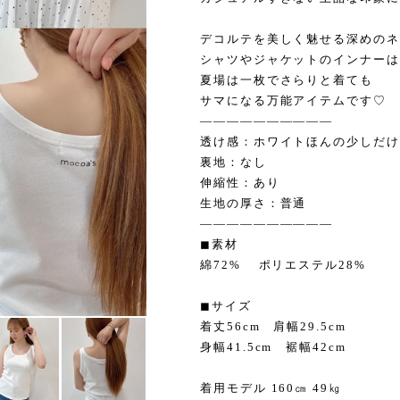
デコルテを美しく魅せる深めのネ
シャツやジャケットのインナーは
夏場は一枚でさらりと着ても
サマになる万能アイテムです♡
——————————
透け感：ホワイトほんの少しだけ
裏地：なし
伸縮性：あり
生地の厚さ：普通
——————————
◼︎素材
綿72% ポリエステル28%
◼︎サイズ
着丈56cm 肩幅29.5cm
身幅41.5cm 裾幅42cm
着用モデル 160㎝ 49㎏