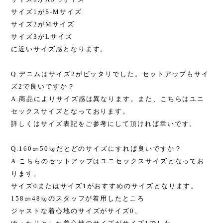
サイズ1がS-Mサイズ
サイズ2がMサイズ
サイズ3がLサイズ
に近いサイズ感となります。
Q.デニムはサイズ2がピッタリでした。セットアップもサイ
ズ2で良いですか？
A.商品によりサイズ感は異なります。また、こちらはユニ
セックスサイズとなっております。
詳しくはサイズ表記をご参考にして頂ければ幸いです。
Q.160㎝50㎏だとどのサイズにすれば良いですか？
A.こちらのセットアップはユニセックスサイズとなってお
ります。
サイズ0またはサイズ1がおすすめのサイズとなります。
158㎝48㎏のスタッフが着用したところ
ジャストな着心地のサイズがサイズ0、