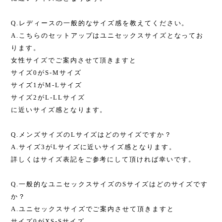
Q.レディースの一般的なサイズ感を教えてください。
A.こちらのセットアップはユニセックスサイズとなってお
ります。
女性サイズでご案内させて頂きますと
サイズ0がS-Mサイズ
サイズ1がM-Lサイズ
サイズ2がL-LLサイズ
に近いサイズ感となります。
Q.メンズサイズのLサイズはどのサイズですか？
A.サイズ3がLサイズに近いサイズ感となります。
詳しくはサイズ表記をご参考にして頂ければ幸いです。
Q.一般的なユニセックスサイズのSサイズはどのサイズです
か？
A.ユニセックスサイズでご案内させて頂きますと
サイズ0がXS-Sサイズ