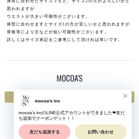
身長に合わせたサイズですと、サイズ2の方がよろしいかと
思われますが
ウエストが大きい可能性がございます。
体型に合わせますとサイズ1の方が宜しいかと思われますが
骨格等により丈などが短い可能性がございます。
詳しくはサイズ表記をご参考にして頂ければ幸いです。
返品・交換・キャンセルについて
プライバシーポリシー
特定商取引法に基づく表記