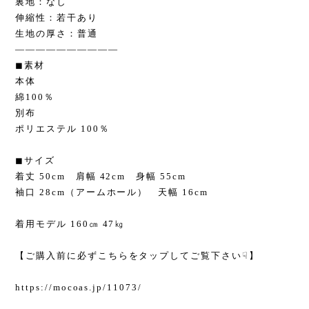
裏地：なし
伸縮性：若干あり
生地の厚さ：普通
——————————
◼︎素材
本体
綿100％
別布
ポリエステル 100％
◼︎サイズ
着丈 50cm 肩幅 42cm 身幅 55cm
袖口 28cm（アームホール） 天幅 16cm
着用モデル 160㎝ 47㎏
【ご購入前に必ずこちらをタップしてご覧下さい☟】
https://mocoas.jp/11073/